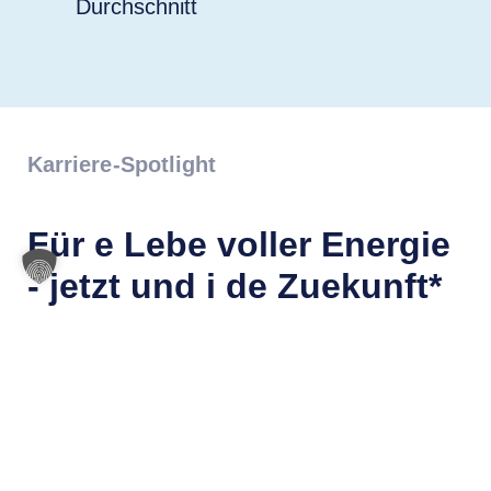
Durchschnitt
Karriere-Spotlight
Für e Lebe voller Energie
- jetzt und i de Zuekunft*
Werde Teil unseres Teams und arbeite mit uns für eine
lebenswerte Zukunft! Ob Berufseinsteiger oder erfahrener
Fachmann – das Kraftwerk Reckingen bietet dir eine
langfristige Perspektive und ein Arbeitsumfeld, in dem
Zusammenarbeit und Wertschätzung großgeschrieben
werden.